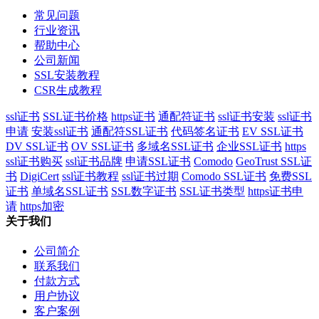
常见问题
行业资讯
帮助中心
公司新闻
SSL安装教程
CSR生成教程
ssl证书
SSL证书价格
https证书
通配符证书
ssl证书安装
ssl证书
申请
安装ssl证书
通配符SSL证书
代码签名证书
EV SSL证书
DV SSL证书
OV SSL证书
多域名SSL证书
企业SSL证书
https
ssl证书购买
ssl证书品牌
申请SSL证书
Comodo
GeoTrust SSL证
书
DigiCert
ssl证书教程
ssl证书过期
Comodo SSL证书
免费SSL
证书
单域名SSL证书
SSL数字证书
SSL证书类型
https证书申
请
https加密
关于我们
公司简介
联系我们
付款方式
用户协议
客户案例