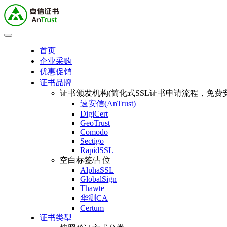
首页
企业采购
优惠促销
证书品牌
证书颁发机构(简化式SSL证书申请流程，免费安
速安信(AnTrust)
DigiCert
GeoTrust
Comodo
Sectigo
RapidSSL
空白标签/占位
AlphaSSL
GlobalSign
Thawte
华测CA
Certum
证书类型