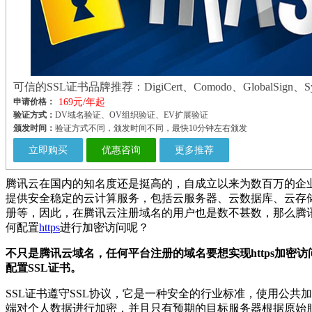
可信的SSL证书品牌推荐：DigiCert、Comodo、GlobalSign、Sy
申请价格：
169元/年起
验证方式：
DV域名验证、OV组织验证、EV扩展验证
颁发时间：
验证方式不同，颁发时间不同，最快10分钟左右颁发
立即购买
优惠咨询
更多推荐
腾讯云在国内的知名度还是挺高的，自成立以来为数百万的企
提供安全稳定的云计算服务，包括云服务器、云数据库、云存
册等，因此，在腾讯云注册域名的用户也是数不甚数，那么腾
何配置
https
进行加密访问呢？
不只是腾讯云域名，任何平台注册的域名要想实现https加密
配置SSL证书。
SSL证书遵守SSL协议，它是一种安全的行业标准，使用公共
端对个人数据进行加密，并且只有预期的目标服务器根据原始