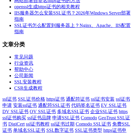
网站部署自签名https证书的方法
openssl生成https证书的相关教程
IIS服务器怎么安装SSL证书？2026年Windows Server部署
指南
SSL证书怎么配置到服务器上？Nginx、Apache、IIS配置
指南
文章分类
常见问题
行业资讯
帮助中心
公司新闻
SSL安装教程
CSR生成教程
ssl证书
SSL证书价格
https证书
通配符证书
ssl证书安装
ssl证书
申请
安装ssl证书
通配符SSL证书
代码签名证书
EV SSL证书
DV SSL证书
OV SSL证书
多域名SSL证书
企业SSL证书
https
ssl证书购买
ssl证书品牌
申请SSL证书
Comodo
GeoTrust SSL证
书
DigiCert
ssl证书教程
ssl证书过期
Comodo SSL证书
免费SSL
证书
单域名SSL证书
SSL数字证书
SSL证书类型
https证书申