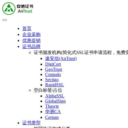
首页
企业采购
优惠促销
证书品牌
证书颁发机构(简化式SSL证书申请流程，免费安
速安信(AnTrust)
DigiCert
GeoTrust
Comodo
Sectigo
RapidSSL
空白标签/占位
AlphaSSL
GlobalSign
Thawte
华测CA
Certum
证书类型