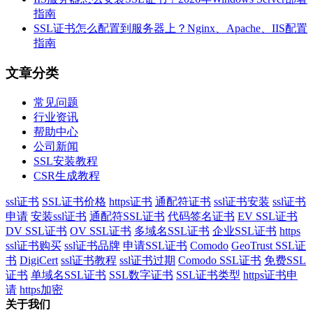
指南
SSL证书怎么配置到服务器上？Nginx、Apache、IIS配置
指南
文章分类
常见问题
行业资讯
帮助中心
公司新闻
SSL安装教程
CSR生成教程
ssl证书
SSL证书价格
https证书
通配符证书
ssl证书安装
ssl证书
申请
安装ssl证书
通配符SSL证书
代码签名证书
EV SSL证书
DV SSL证书
OV SSL证书
多域名SSL证书
企业SSL证书
https
ssl证书购买
ssl证书品牌
申请SSL证书
Comodo
GeoTrust SSL证
书
DigiCert
ssl证书教程
ssl证书过期
Comodo SSL证书
免费SSL
证书
单域名SSL证书
SSL数字证书
SSL证书类型
https证书申
请
https加密
关于我们