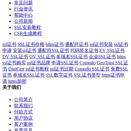
常见问题
行业资讯
帮助中心
公司新闻
SSL安装教程
CSR生成教程
ssl证书
SSL证书价格
https证书
通配符证书
ssl证书安装
ssl证书
申请
安装ssl证书
通配符SSL证书
代码签名证书
EV SSL证书
DV SSL证书
OV SSL证书
多域名SSL证书
企业SSL证书
https
ssl证书购买
ssl证书品牌
申请SSL证书
Comodo
GeoTrust SSL证
书
DigiCert
ssl证书教程
ssl证书过期
Comodo SSL证书
免费SSL
证书
单域名SSL证书
SSL数字证书
SSL证书类型
https证书申
请
https加密
关于我们
公司简介
联系我们
付款方式
用户协议
客户案例
发票开具