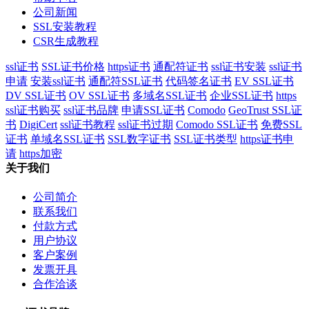
公司新闻
SSL安装教程
CSR生成教程
ssl证书
SSL证书价格
https证书
通配符证书
ssl证书安装
ssl证书
申请
安装ssl证书
通配符SSL证书
代码签名证书
EV SSL证书
DV SSL证书
OV SSL证书
多域名SSL证书
企业SSL证书
https
ssl证书购买
ssl证书品牌
申请SSL证书
Comodo
GeoTrust SSL证
书
DigiCert
ssl证书教程
ssl证书过期
Comodo SSL证书
免费SSL
证书
单域名SSL证书
SSL数字证书
SSL证书类型
https证书申
请
https加密
关于我们
公司简介
联系我们
付款方式
用户协议
客户案例
发票开具
合作洽谈