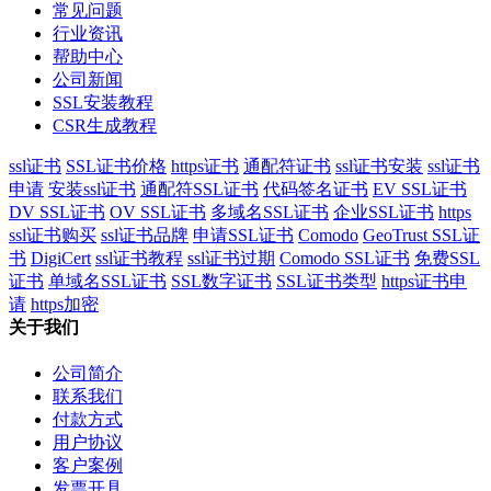
常见问题
行业资讯
帮助中心
公司新闻
SSL安装教程
CSR生成教程
ssl证书
SSL证书价格
https证书
通配符证书
ssl证书安装
ssl证书
申请
安装ssl证书
通配符SSL证书
代码签名证书
EV SSL证书
DV SSL证书
OV SSL证书
多域名SSL证书
企业SSL证书
https
ssl证书购买
ssl证书品牌
申请SSL证书
Comodo
GeoTrust SSL证
书
DigiCert
ssl证书教程
ssl证书过期
Comodo SSL证书
免费SSL
证书
单域名SSL证书
SSL数字证书
SSL证书类型
https证书申
请
https加密
关于我们
公司简介
联系我们
付款方式
用户协议
客户案例
发票开具