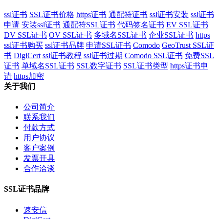
ssl证书
SSL证书价格
https证书
通配符证书
ssl证书安装
ssl证书
申请
安装ssl证书
通配符SSL证书
代码签名证书
EV SSL证书
DV SSL证书
OV SSL证书
多域名SSL证书
企业SSL证书
https
ssl证书购买
ssl证书品牌
申请SSL证书
Comodo
GeoTrust SSL证
书
DigiCert
ssl证书教程
ssl证书过期
Comodo SSL证书
免费SSL
证书
单域名SSL证书
SSL数字证书
SSL证书类型
https证书申
请
https加密
关于我们
公司简介
联系我们
付款方式
用户协议
客户案例
发票开具
合作洽谈
SSL证书品牌
速安信