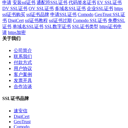
申请
安装ssl证书
通配符SSL证书
代码签名证书
EV SSL证书
DV SSL证书
OV SSL证书
多域名SSL证书
企业SSL证书
https
ssl证书购买
ssl证书品牌
申请SSL证书
Comodo
GeoTrust SSL证
书
DigiCert
ssl证书教程
ssl证书过期
Comodo SSL证书
免费SSL
证书
单域名SSL证书
SSL数字证书
SSL证书类型
https证书申
请
https加密
关于我们
公司简介
联系我们
付款方式
用户协议
客户案例
发票开具
合作洽谈
SSL证书品牌
速安信
DigiCert
GeoTrust
Comodo