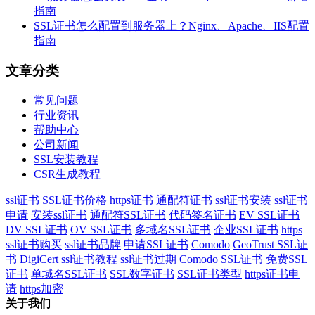
指南
SSL证书怎么配置到服务器上？Nginx、Apache、IIS配置
指南
文章分类
常见问题
行业资讯
帮助中心
公司新闻
SSL安装教程
CSR生成教程
ssl证书
SSL证书价格
https证书
通配符证书
ssl证书安装
ssl证书
申请
安装ssl证书
通配符SSL证书
代码签名证书
EV SSL证书
DV SSL证书
OV SSL证书
多域名SSL证书
企业SSL证书
https
ssl证书购买
ssl证书品牌
申请SSL证书
Comodo
GeoTrust SSL证
书
DigiCert
ssl证书教程
ssl证书过期
Comodo SSL证书
免费SSL
证书
单域名SSL证书
SSL数字证书
SSL证书类型
https证书申
请
https加密
关于我们