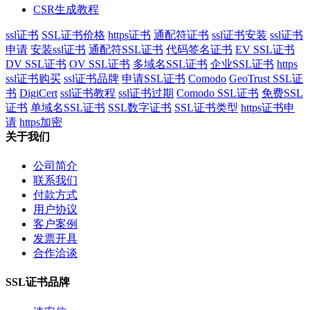
CSR生成教程
ssl证书
SSL证书价格
https证书
通配符证书
ssl证书安装
ssl证书
申请
安装ssl证书
通配符SSL证书
代码签名证书
EV SSL证书
DV SSL证书
OV SSL证书
多域名SSL证书
企业SSL证书
https
ssl证书购买
ssl证书品牌
申请SSL证书
Comodo
GeoTrust SSL证
书
DigiCert
ssl证书教程
ssl证书过期
Comodo SSL证书
免费SSL
证书
单域名SSL证书
SSL数字证书
SSL证书类型
https证书申
请
https加密
关于我们
公司简介
联系我们
付款方式
用户协议
客户案例
发票开具
合作洽谈
SSL证书品牌