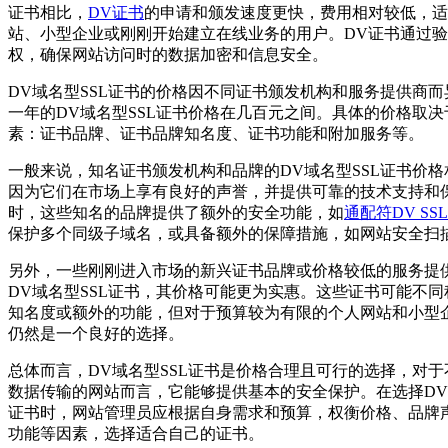
证书相比，
DV证书
的申请和颁发速度更快，费用相对较低，适
站、小型企业或刚刚开始建立在线业务的用户。DV证书通过
权，确保网站访问时的数据加密和信息安全。
DV域名型SSL证书的价格因不同证书颁发机构和服务提供商
一年的DV域名型SSL证书价格在几百元之间。具体的价格取决
素：证书品牌、证书品牌知名度、证书功能和附加服务等。
一般来说，知名证书颁发机构和品牌的DV域名型SSL证书价
因为它们在市场上享有良好的声誉，并提供可靠的技术支持和
时，这些知名的品牌提供了额外的安全功能，如
通配符DV SS
保护多个同级子域名，或具备额外的保障措施，如网站安全扫
另外，一些刚刚进入市场的新兴证书品牌或价格较低的服务提
DV域名型SSL证书，其价格可能更为实惠。这些证书可能不
知名度或额外的功能，但对于预算较为有限的个人网站和小型
仍然是一个良好的选择。
总体而言，DV域名型SSL证书是价格合理且可行的选择，对
数据传输的网站而言，它能够提供基本的安全保护。在选择DV
证书时，网站管理员应根据自身需求和预算，权衡价格、品牌
功能等因素，选择适合自己的证书。