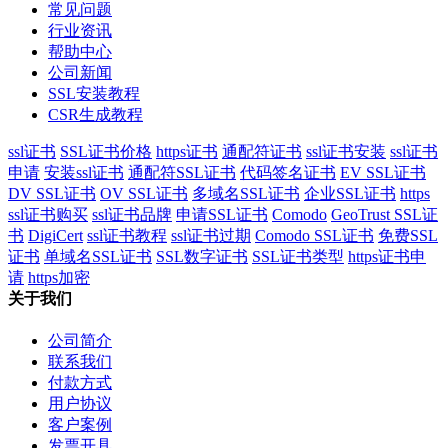
常见问题
行业资讯
帮助中心
公司新闻
SSL安装教程
CSR生成教程
ssl证书
SSL证书价格
https证书
通配符证书
ssl证书安装
ssl证书
申请
安装ssl证书
通配符SSL证书
代码签名证书
EV SSL证书
DV SSL证书
OV SSL证书
多域名SSL证书
企业SSL证书
https
ssl证书购买
ssl证书品牌
申请SSL证书
Comodo
GeoTrust SSL证
书
DigiCert
ssl证书教程
ssl证书过期
Comodo SSL证书
免费SSL
证书
单域名SSL证书
SSL数字证书
SSL证书类型
https证书申
请
https加密
关于我们
公司简介
联系我们
付款方式
用户协议
客户案例
发票开具