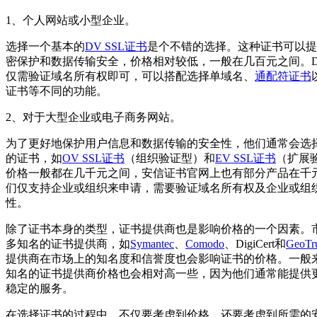
1、个人网站或小型企业。
选择一个基本的
DV SSL证书
是个不错的选择。这种证书可以提
密保护和数据传输安全，价格相对较低，一般在几百元之间。DV
仅需验证域名所有权即可，可以搭配选择单域名、
通配符证书
证书等不同的功能。
2、对于大型企业或电子商务网站。
为了更好地保护用户信息和数据传输的安全性，他们通常会选
的证书，如
OV SSL证书
（组织验证型）和
EV SSL证书
（扩展
价格一般都在几千元之间，安信证书官网上也有部分产品在千
们仅支持企业或组织来申请，需要验证域名所有权及企业或组
性。
除了证书本身的类型，证书提供商也是影响价格的一个因素。
多知名的证书提供商，如
Symantec
、
Comodo
、DigiCert和
GeoTr
提供商在市场上的知名度和信誉度也会影响证书的价格。一般
知名的证书提供商价格也会相对高一些，因为他们通常能提供
稳定的服务。
在选择证书的过程中，不仅要考虑到价格，还要考虑到所需的