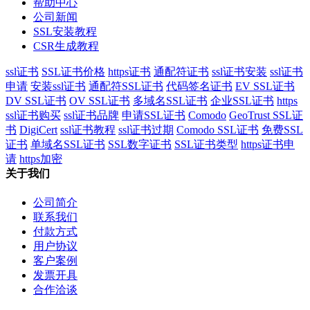
帮助中心
公司新闻
SSL安装教程
CSR生成教程
ssl证书
SSL证书价格
https证书
通配符证书
ssl证书安装
ssl证书
申请
安装ssl证书
通配符SSL证书
代码签名证书
EV SSL证书
DV SSL证书
OV SSL证书
多域名SSL证书
企业SSL证书
https
ssl证书购买
ssl证书品牌
申请SSL证书
Comodo
GeoTrust SSL证
书
DigiCert
ssl证书教程
ssl证书过期
Comodo SSL证书
免费SSL
证书
单域名SSL证书
SSL数字证书
SSL证书类型
https证书申
请
https加密
关于我们
公司简介
联系我们
付款方式
用户协议
客户案例
发票开具
合作洽谈