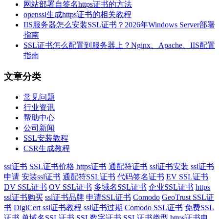
网站部署自签名https证书的方法
openssl生成https证书的相关教程
IIS服务器怎么安装SSL证书？2026年Windows Server部署
指南
SSL证书怎么配置到服务器上？Nginx、Apache、IIS配置
指南
文章分类
常见问题
行业资讯
帮助中心
公司新闻
SSL安装教程
CSR生成教程
ssl证书
SSL证书价格
https证书
通配符证书
ssl证书安装
ssl证书
申请
安装ssl证书
通配符SSL证书
代码签名证书
EV SSL证书
DV SSL证书
OV SSL证书
多域名SSL证书
企业SSL证书
https
ssl证书购买
ssl证书品牌
申请SSL证书
Comodo
GeoTrust SSL证
书
DigiCert
ssl证书教程
ssl证书过期
Comodo SSL证书
免费SSL
证书
单域名SSL证书
SSL数字证书
SSL证书类型
https证书申