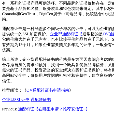
有一系列的证书产品可供选择。不同品牌的证书价格存在一定
要是基于品牌知名度、服务质量和特色功能来确定。其中比较
Comodo和GeoTrust，DigiCert属于中高端品牌，比较适合中
站。
通配符证书是一种涵盖多个同级子域名的证书，可以为企业的
提供统一的SSL加密保护。
企业型通配符证书
通常指的是
OV
它的价格大约在千元左右，也有比较平价的品牌在千元以下。S
有效期为13个月，如果企业需要购买多年期的证书，一般会有
优惠。
综上所述，企业型通配符证书的价格是多方面因素综合考虑的
合考虑自身的需求和预算，找到一个既具备优质品牌信誉，又
需求的证书产品。投资适当的安全解决方案和证书保护，将有
高网站安全性，确保用户数据的机密性和完整性，建立良好的
信任。
推荐阅读：《
OV通配符证书申请指南
》
企业型SSL证书
通配符证书
Previous:
通配符证书在哪里申请？推荐安信证书