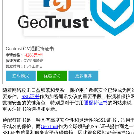
Geotrust OV通配符证书
申请价格：
4288元/年
验证方式：
OV组织验证
颁发时间：
1-3个工作日
立即购买
优惠咨询
更多推荐
随着网络攻击日益频繁和复杂，保护用户数据安全已经成为网
要条件。
SSL证书
作为加密通讯协议的重要手段，扮演着保护
数据安全的关键角色。特别是对于使用
通配符证书
的网站来说
重关注证书的选择和更新。
通配符证书是一种具有高度安全性和灵活性的SSL证书，适用
子域名的保护。而
GeoTrust
作为全球领先的SSL证书提供商之
SSL证书质量和服务水平值得信赖，因此很多网站都会选择GeoTr