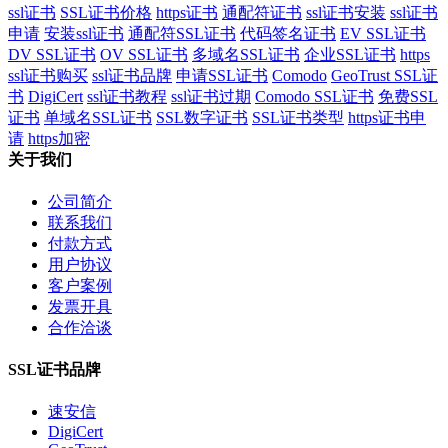
ssl证书
SSL证书价格
https证书
通配符证书
ssl证书安装
ssl证书
申请
安装ssl证书
通配符SSL证书
代码签名证书
EV SSL证书
DV SSL证书
OV SSL证书
多域名SSL证书
企业SSL证书
https
ssl证书购买
ssl证书品牌
申请SSL证书
Comodo
GeoTrust SSL证
书
DigiCert
ssl证书教程
ssl证书过期
Comodo SSL证书
免费SSL
证书
单域名SSL证书
SSL数字证书
SSL证书类型
https证书申
请
https加密
关于我们
公司简介
联系我们
付款方式
用户协议
客户案例
发票开具
合作洽谈
SSL证书品牌
速安信
DigiCert