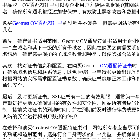
书品牌，OV通配符证书可以令企业用户方便快捷地保护其网
名，确保所有通讯都经过加密保护，有效防止黑客攻击和数据
购买
Geotrust OV通配符证书
的过程并不复杂，但需要网站所有
几点：
首先，确定证书适用范围。Geotrust OV通配符证书适用于企
一个主域名和其下一级的所有子域名，因此在购买之前需要明
名结构，确定需要保护的子域名数量和种类，以便选择合适的
其次，核对证书信息和配置。在购买Geotrust
OV通配符证书
时
正确的域名信息和联系信息，以免后续证书申请和更新出现问
根据网站的实际需求配置证书参数，确保证书能够正常工作和
通讯安全。
最后，及时更新证书。SSL证书有一定的有效期限，通常为一
定期进行更新以确保证书的有效性和安全性。网站所有者应当
制，提前关注证书的到期时间，并在到期前及时进行续费或更
网站的安全运行和用户数据的保护。
在选择和购买Geotrust OV通配符证书时，网站所有者应当尽
的功能和适用范围，选择符合自身需求的证书类型，并确保证