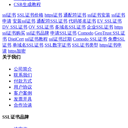
CSR生成教程
ssl证书
SSL证书价格
https证书
通配符证书
ssl证书安装
ssl证书
申请
安装ssl证书
通配符SSL证书
代码签名证书
EV SSL证书
DV SSL证书
OV SSL证书
多域名SSL证书
企业SSL证书
https
ssl证书购买
ssl证书品牌
申请SSL证书
Comodo
GeoTrust SSL证
书
DigiCert
ssl证书教程
ssl证书过期
Comodo SSL证书
免费SSL
证书
单域名SSL证书
SSL数字证书
SSL证书类型
https证书申
请
https加密
关于我们
公司简介
联系我们
付款方式
用户协议
客户案例
发票开具
合作洽谈
SSL证书品牌