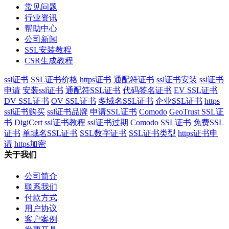
常见问题
行业资讯
帮助中心
公司新闻
SSL安装教程
CSR生成教程
ssl证书
SSL证书价格
https证书
通配符证书
ssl证书安装
ssl证书
申请
安装ssl证书
通配符SSL证书
代码签名证书
EV SSL证书
DV SSL证书
OV SSL证书
多域名SSL证书
企业SSL证书
https
ssl证书购买
ssl证书品牌
申请SSL证书
Comodo
GeoTrust SSL证
书
DigiCert
ssl证书教程
ssl证书过期
Comodo SSL证书
免费SSL
证书
单域名SSL证书
SSL数字证书
SSL证书类型
https证书申
请
https加密
关于我们
公司简介
联系我们
付款方式
用户协议
客户案例