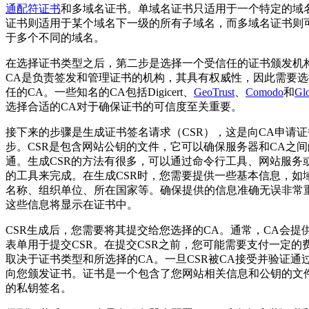
通配符证书
和多域名证书。单域名证书只适用于一个特定的域
证书则适用于某个域名下一级的所有子域名，而多域名证书则
于多个不同的域名。
在选择证书类型之后，第二步是选择一个受信任的证书颁发机
CA是负责签发和管理证书的机构，其具有权威性，因此需要
任的CA。一些知名的CA包括Digicert、
GeoTrust
、
Comodo
和
Glo
选择合适的CA对于确保证书的可信度至关重要。
接下来的步骤是生成证书签名请求（CSR），这是向CA申请
步。CSR是包含网站公钥的文件，它可以确保服务器和CA之
通。生成CSR的方法有很多，可以通过命令行工具、网站服务
的工具来完成。在生成CSR时，您需要提供一些基本信息，如
名称、组织单位、所在国家等。确保提供的信息准确无误非常
这些信息将显示在证书中。
CSR生成后，您需要将其提交给您选择的CA。通常，CA会提
表单用于提交CSR。在提交CSR之前，您可能需要支付一定的
取决于证书类型和所选择的CA。一旦CSR被CA接受并验证通
向您颁发证书。证书是一个包含了您网站相关信息和公钥的文
的私钥签名。