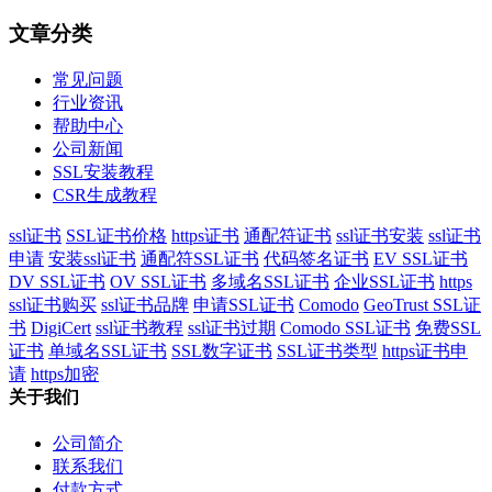
文章分类
常见问题
行业资讯
帮助中心
公司新闻
SSL安装教程
CSR生成教程
ssl证书
SSL证书价格
https证书
通配符证书
ssl证书安装
ssl证书
申请
安装ssl证书
通配符SSL证书
代码签名证书
EV SSL证书
DV SSL证书
OV SSL证书
多域名SSL证书
企业SSL证书
https
ssl证书购买
ssl证书品牌
申请SSL证书
Comodo
GeoTrust SSL证
书
DigiCert
ssl证书教程
ssl证书过期
Comodo SSL证书
免费SSL
证书
单域名SSL证书
SSL数字证书
SSL证书类型
https证书申
请
https加密
关于我们
公司简介
联系我们
付款方式