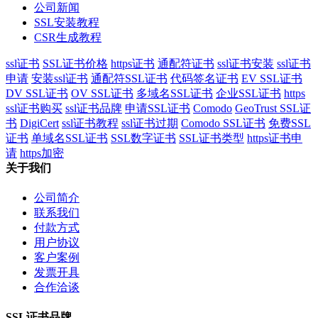
公司新闻
SSL安装教程
CSR生成教程
ssl证书
SSL证书价格
https证书
通配符证书
ssl证书安装
ssl证书
申请
安装ssl证书
通配符SSL证书
代码签名证书
EV SSL证书
DV SSL证书
OV SSL证书
多域名SSL证书
企业SSL证书
https
ssl证书购买
ssl证书品牌
申请SSL证书
Comodo
GeoTrust SSL证
书
DigiCert
ssl证书教程
ssl证书过期
Comodo SSL证书
免费SSL
证书
单域名SSL证书
SSL数字证书
SSL证书类型
https证书申
请
https加密
关于我们
公司简介
联系我们
付款方式
用户协议
客户案例
发票开具
合作洽谈
SSL证书品牌