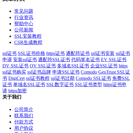
常见问题
行业资讯
帮助中心
公司新闻
SSL安装教程
CSR生成教程
ssl证书
SSL证书价格
https证书
通配符证书
ssl证书安装
ssl证书
申请
安装ssl证书
通配符SSL证书
代码签名证书
EV SSL证书
DV SSL证书
OV SSL证书
多域名SSL证书
企业SSL证书
https
ssl证书购买
ssl证书品牌
申请SSL证书
Comodo
GeoTrust SSL证
书
DigiCert
ssl证书教程
ssl证书过期
Comodo SSL证书
免费SSL
证书
单域名SSL证书
SSL数字证书
SSL证书类型
https证书申
请
https加密
关于我们
公司简介
联系我们
付款方式
用户协议