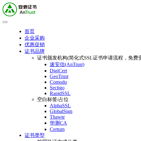
首页
企业采购
优惠促销
证书品牌
证书颁发机构(简化式SSL证书申请流程，免费安
速安信(AnTrust)
DigiCert
GeoTrust
Comodo
Sectigo
RapidSSL
空白标签/占位
AlphaSSL
GlobalSign
Thawte
华测CA
Certum
证书类型