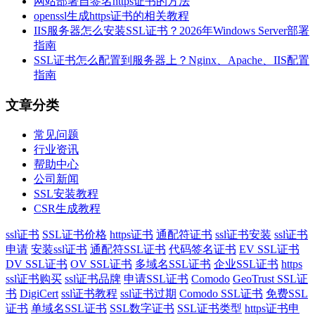
网站部署自签名https证书的方法
openssl生成https证书的相关教程
IIS服务器怎么安装SSL证书？2026年Windows Server部署
指南
SSL证书怎么配置到服务器上？Nginx、Apache、IIS配置
指南
文章分类
常见问题
行业资讯
帮助中心
公司新闻
SSL安装教程
CSR生成教程
ssl证书
SSL证书价格
https证书
通配符证书
ssl证书安装
ssl证书
申请
安装ssl证书
通配符SSL证书
代码签名证书
EV SSL证书
DV SSL证书
OV SSL证书
多域名SSL证书
企业SSL证书
https
ssl证书购买
ssl证书品牌
申请SSL证书
Comodo
GeoTrust SSL证
书
DigiCert
ssl证书教程
ssl证书过期
Comodo SSL证书
免费SSL
证书
单域名SSL证书
SSL数字证书
SSL证书类型
https证书申