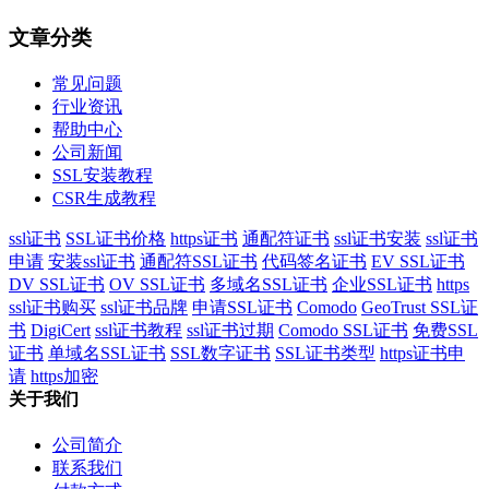
文章分类
常见问题
行业资讯
帮助中心
公司新闻
SSL安装教程
CSR生成教程
ssl证书
SSL证书价格
https证书
通配符证书
ssl证书安装
ssl证书
申请
安装ssl证书
通配符SSL证书
代码签名证书
EV SSL证书
DV SSL证书
OV SSL证书
多域名SSL证书
企业SSL证书
https
ssl证书购买
ssl证书品牌
申请SSL证书
Comodo
GeoTrust SSL证
书
DigiCert
ssl证书教程
ssl证书过期
Comodo SSL证书
免费SSL
证书
单域名SSL证书
SSL数字证书
SSL证书类型
https证书申
请
https加密
关于我们
公司简介
联系我们