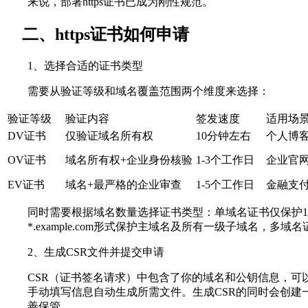
来说，部署https证书已成为刚性规范。
二、https证书如何申请
1、选择合适的证书类型
需要从验证等级和域名覆盖范围两个维度来选择：
验证等级
验证内容
签发速度
适用场
DV证书
仅验证域名所有权
10分钟左右
个人博
OV证书
域名所有权+企业身份核验
1-3个工作日
企业官
EV证书
域名+最严格的企业审查
1-5个工作日
金融支
同时需要根据域名数量选择证书类型：单域名证书仅保护
*.example.com形式保护主域名及所有一级子域名，
2、生成CSR文件并提交申请
CSR（证书签名请求）中包含了你的域名和公钥信息，可
手动填写信息自动生成所需文件。生成CSR的同时会创建
善保管。