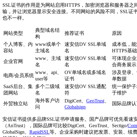
SSL证书的作用是为网站启用HTTPS，加密浏览器和服务器之
输，并让浏览器显示安全连接。不同网站的风险不同，SSL证
也不一样。
典型域名结
网站类型
推荐证书
原因
构
个人博客、内
www或单个
速安信DV SSL单域
成本低，能
容站
主域名
名
HTTPS基
www、主域
速安信OV SSL单域
可体现企业
企业官网
名
名
合商务展示
www、api、
OV单域名或多域名
涉及登录、
电商/会员系统
user等
证书
单数据
SaaS后台、集
多个二级域
速安信OV SSL通配
统一保护子
团网站
名
符
于维护
海外客户访
DigiCert、
GeoTrust
、
外贸独立站
国际品牌认
问
Globalsign
安信证书提供多品牌SSL证书申请服务。国产品牌可优先看速
（AnTrust），国际品牌可比较DigiCert、GeoTrust、Sectigo/
Com
GlobalSign、
RapidSSL
等。企业采购时建议把发票、安装、续