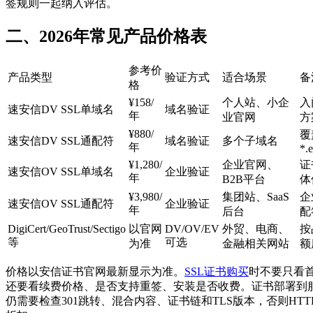
签规则一起纳入评估。
二、2026年常见产品价格表
参考价
产品类型
验证方式
适合场景
备
格
¥158/
个人站、小企
入
速安信DV SSL单域名
域名验证
年
业官网
方
¥880/
覆
速安信DV SSL通配符
域名验证
多个子域名
年
*.
¥1,280/
企业官网、
证
速安信OV SSL单域名
企业验证
年
B2B平台
体
¥3,980/
集团站、SaaS
企
速安信OV SSL通配符
企业验证
年
后台
配
DigiCert/GeoTrust/Sectigo
以官网
DV/OV/EV
外贸、电商、
按
等
可选
为准
金融相关网站
额
价格以安信证书官网最新显示为准。
SSL证书购买
时不要只看
还要看续费价格、是否支持重签、安装是否收费。证书部署到
仍需要检查301跳转、混合内容、证书链和TLS版本，否则HTT