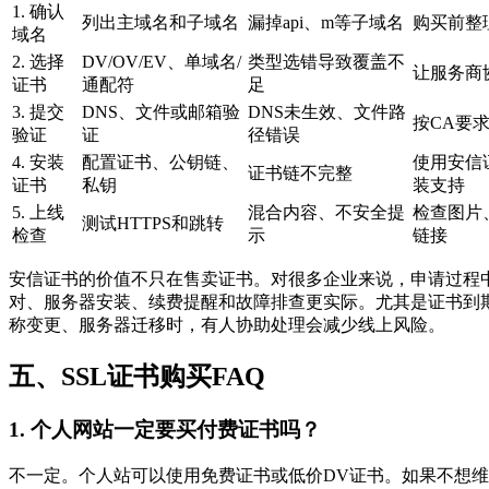
1. 确认
列出主域名和子域名
漏掉api、m等子域名
购买前整
域名
2. 选择
DV/OV/EV、单域名/
类型选错导致覆盖不
让服务商
证书
通配符
足
3. 提交
DNS、文件或邮箱验
DNS未生效、文件路
按CA要
验证
证
径错误
4. 安装
配置证书、公钥链、
使用安信
证书链不完整
证书
私钥
装支持
5. 上线
混合内容、不安全提
检查图片、
测试HTTPS和跳转
检查
示
链接
安信证书的价值不只在售卖证书。对很多企业来说，申请过程
对、服务器安装、续费提醒和故障排查更实际。尤其是证书到
称变更、服务器迁移时，有人协助处理会减少线上风险。
五、SSL证书购买FAQ
1. 个人网站一定要买付费证书吗？
不一定。个人站可以使用免费证书或低价DV证书。如果不想