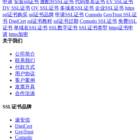
申请
安装ssl证书
通配符SSL证书
代码签名证书
EV SSL证书
DV SSL证书
OV SSL证书
多域名SSL证书
企业SSL证书
https
ssl证书购买
ssl证书品牌
申请SSL证书
Comodo
GeoTrust SSL证
书
DigiCert
ssl证书教程
ssl证书过期
Comodo SSL证书
免费SSL
证书
单域名SSL证书
SSL数字证书
SSL证书类型
https证书申
请
https加密
关于我们
公司简介
联系我们
付款方式
用户协议
客户案例
发票开具
合作洽谈
SSL证书品牌
速安信
DigiCert
GeoTrust
Comodo