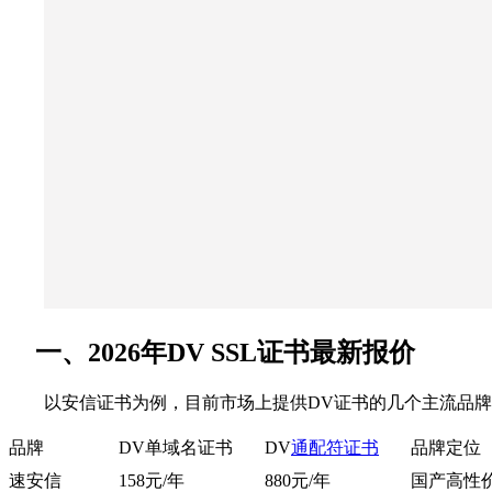
一、2026年DV SSL证书最新报价
以安信证书为例，目前市场上提供DV证书的几个主流品
品牌
DV单域名证书
DV
通配符证书
品牌定位
速安信
158元/年
880元/年
国产高性