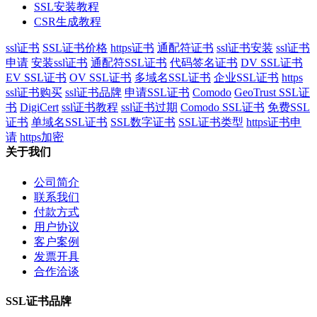
SSL安装教程
CSR生成教程
ssl证书
SSL证书价格
https证书
通配符证书
ssl证书安装
ssl证书
申请
安装ssl证书
通配符SSL证书
代码签名证书
DV SSL证书
EV SSL证书
OV SSL证书
多域名SSL证书
企业SSL证书
https
ssl证书购买
ssl证书品牌
申请SSL证书
Comodo
GeoTrust SSL证
书
DigiCert
ssl证书教程
ssl证书过期
Comodo SSL证书
免费SSL
证书
单域名SSL证书
SSL数字证书
SSL证书类型
https证书申
请
https加密
关于我们
公司简介
联系我们
付款方式
用户协议
客户案例
发票开具
合作洽谈
SSL证书品牌