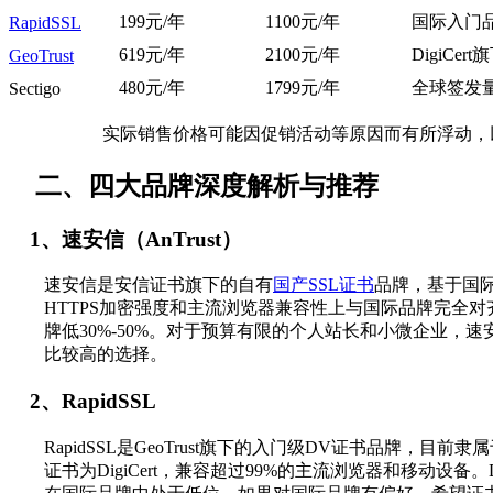
199元/年
1100元/年
国际入门品牌
RapidSSL
619元/年
2100元/年
DigiCe
GeoTrust
480元/年
1799元/年
全球签发
Sectigo
实际销售价格可能因促销活动等原因而有所浮动，
二、四大品牌深度解析与推荐
1、速安信（AnTrust）
速安信是安信证书旗下的自有
国产SSL证书
品牌，基于国
HTTPS加密强度和主流浏览器兼容性上与国际品牌完全
牌低30%‑50%。对于预算有限的个人站长和小微企业，
比较高的选择。
2、RapidSSL
RapidSSL是GeoTrust旗下的入门级DV证书品牌，目前隶属于
证书为DigiCert，兼容超过99%的主流浏览器和移动设备