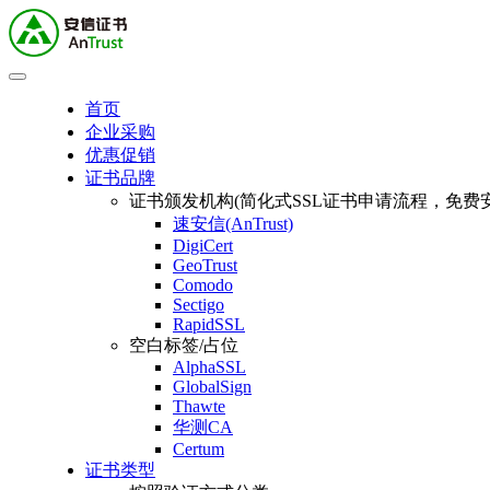
首页
企业采购
优惠促销
证书品牌
证书颁发机构(简化式SSL证书申请流程，免费安
速安信(AnTrust)
DigiCert
GeoTrust
Comodo
Sectigo
RapidSSL
空白标签/占位
AlphaSSL
GlobalSign
Thawte
华测CA
Certum
证书类型