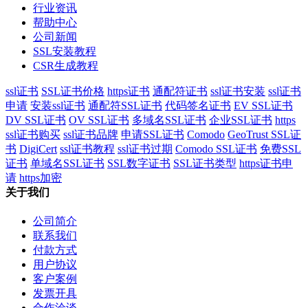
行业资讯
帮助中心
公司新闻
SSL安装教程
CSR生成教程
ssl证书
SSL证书价格
https证书
通配符证书
ssl证书安装
ssl证书
申请
安装ssl证书
通配符SSL证书
代码签名证书
EV SSL证书
DV SSL证书
OV SSL证书
多域名SSL证书
企业SSL证书
https
ssl证书购买
ssl证书品牌
申请SSL证书
Comodo
GeoTrust SSL证
书
DigiCert
ssl证书教程
ssl证书过期
Comodo SSL证书
免费SSL
证书
单域名SSL证书
SSL数字证书
SSL证书类型
https证书申
请
https加密
关于我们
公司简介
联系我们
付款方式
用户协议
客户案例
发票开具
合作洽谈