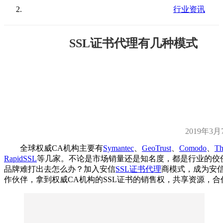
行业资讯
SSL证书代理有几种模式
2019年3月
全球权威CA机构主要有
Symantec
、
GeoTrust
、
Comodo
、
Th
RapidSSL
等几家。不论是市场销量还是知名度，都是行业的佼
品牌难打出去怎么办？加入安信
SSL证书代理
商模式，成为安
作伙伴，拿到权威CA机构的SSL证书的销售权，共享资源，合