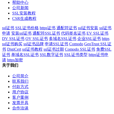
帮助中心
公司新闻
SSL安装教程
CSR生成教程
ssl证书
SSL证书价格
https证书
通配符证书
ssl证书安装
ssl证书
申请
安装ssl证书
通配符SSL证书
代码签名证书
EV SSL证书
DV SSL证书
OV SSL证书
多域名SSL证书
企业SSL证书
https
ssl证书购买
ssl证书品牌
申请SSL证书
Comodo
GeoTrust SSL证
书
DigiCert
ssl证书教程
ssl证书过期
Comodo SSL证书
免费SSL
证书
单域名SSL证书
SSL数字证书
SSL证书类型
https证书申
请
https加密
关于我们
公司简介
联系我们
付款方式
用户协议
客户案例
发票开具
合作洽谈