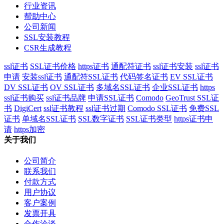
行业资讯
帮助中心
公司新闻
SSL安装教程
CSR生成教程
ssl证书
SSL证书价格
https证书
通配符证书
ssl证书安装
ssl证书
申请
安装ssl证书
通配符SSL证书
代码签名证书
EV SSL证书
DV SSL证书
OV SSL证书
多域名SSL证书
企业SSL证书
https
ssl证书购买
ssl证书品牌
申请SSL证书
Comodo
GeoTrust SSL证
书
DigiCert
ssl证书教程
ssl证书过期
Comodo SSL证书
免费SSL
证书
单域名SSL证书
SSL数字证书
SSL证书类型
https证书申
请
https加密
关于我们
公司简介
联系我们
付款方式
用户协议
客户案例
发票开具
合作洽谈