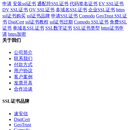
申请
安装ssl证书
通配符SSL证书
代码签名证书
EV SSL证书
DV SSL证书
OV SSL证书
多域名SSL证书
企业SSL证书
https
ssl证书购买
ssl证书品牌
申请SSL证书
Comodo
GeoTrust SSL证
书
DigiCert
ssl证书教程
ssl证书过期
Comodo SSL证书
免费SSL
证书
单域名SSL证书
SSL数字证书
SSL证书类型
https证书申
请
https加密
关于我们
公司简介
联系我们
付款方式
用户协议
客户案例
发票开具
合作洽谈
SSL证书品牌
速安信
DigiCert
GeoTrust
Comodo