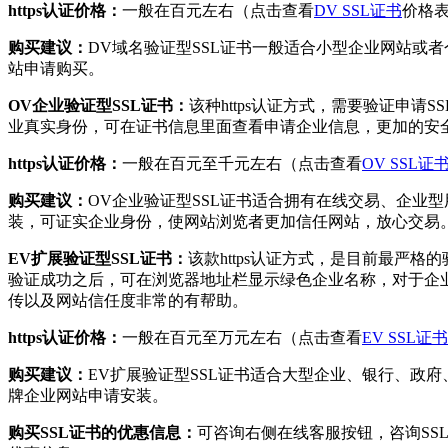
https认证价格：
一般在百元左右（点击查看
DV SSL证书
价格
购买建议：
DV域名验证型SSL证书一般适合小型企业网站或
站申请购买。
OV企业验证型SSL证书：
该种https认证方式，需要验证申请S
业真实身份，可在证书信息里面查看申请企业信息，更加的安
https认证价格：
一般在百元至千元左右（点击查看
OV SSL证
购买建议：
OV企业验证型SSL证书适合拥有在线交易、企业
装，可证实企业身份，使网站浏览者更加信任网站，放心交易
EV扩展验证型SSL证书：
该款https认证方式，是目前最严格
验证成功之后，可在浏览器地址栏显示绿色企业名称，对于企
传以及网站信任度非常的有帮助。
https认证价格：
一般在百元至万元左右（点击查看
EV SSL证书
购买建议：
EV扩展验证型SSL证书适合大型企业、银行、政府
牌企业网站申请安装。
购买SSL证书的优惠信息：
可咨询右侧在线客服按钮，咨询SS