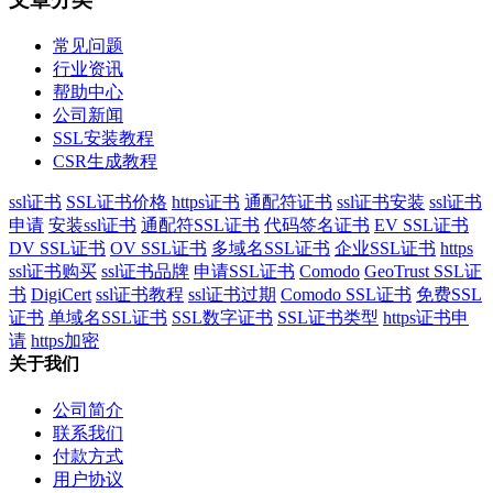
常见问题
行业资讯
帮助中心
公司新闻
SSL安装教程
CSR生成教程
ssl证书
SSL证书价格
https证书
通配符证书
ssl证书安装
ssl证书
申请
安装ssl证书
通配符SSL证书
代码签名证书
EV SSL证书
DV SSL证书
OV SSL证书
多域名SSL证书
企业SSL证书
https
ssl证书购买
ssl证书品牌
申请SSL证书
Comodo
GeoTrust SSL证
书
DigiCert
ssl证书教程
ssl证书过期
Comodo SSL证书
免费SSL
证书
单域名SSL证书
SSL数字证书
SSL证书类型
https证书申
请
https加密
关于我们
公司简介
联系我们
付款方式
用户协议