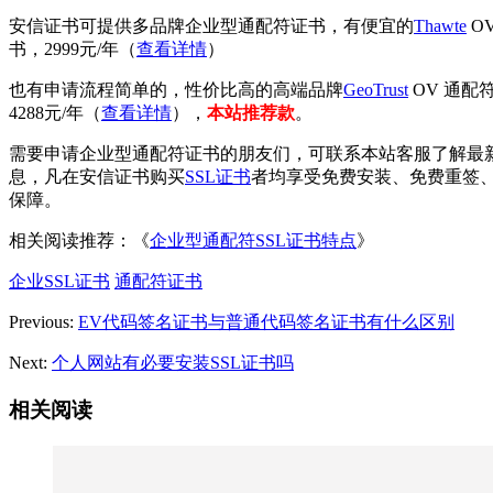
安信证书可提供多品牌企业型通配符证书，有便宜的
Thawte
O
书，2999元/年（
查看详情
）
也有申请流程简单的，性价比高的高端品牌
GeoTrust
OV 通配
4288元/年（
查看详情
），
本站推荐款
。
需要申请企业型通配符证书的朋友们，可联系本站客服了解最
息，凡在安信证书购买
SSL证书
者均享受免费安装、免费重签、3
保障。
相关阅读推荐：《
企业型通配符SSL证书特点
》
企业SSL证书
通配符证书
Previous:
EV代码签名证书与普通代码签名证书有什么区别
Next:
个人网站有必要安装SSL证书吗
相关阅读