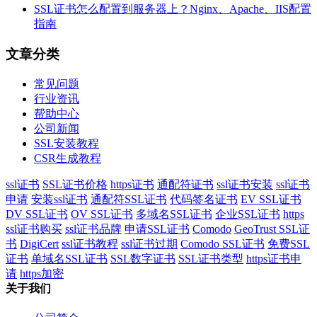
SSL证书怎么配置到服务器上？Nginx、Apache、IIS配置
指南
文章分类
常见问题
行业资讯
帮助中心
公司新闻
SSL安装教程
CSR生成教程
ssl证书
SSL证书价格
https证书
通配符证书
ssl证书安装
ssl证书
申请
安装ssl证书
通配符SSL证书
代码签名证书
EV SSL证书
DV SSL证书
OV SSL证书
多域名SSL证书
企业SSL证书
https
ssl证书购买
ssl证书品牌
申请SSL证书
Comodo
GeoTrust SSL证
书
DigiCert
ssl证书教程
ssl证书过期
Comodo SSL证书
免费SSL
证书
单域名SSL证书
SSL数字证书
SSL证书类型
https证书申
请
https加密
关于我们