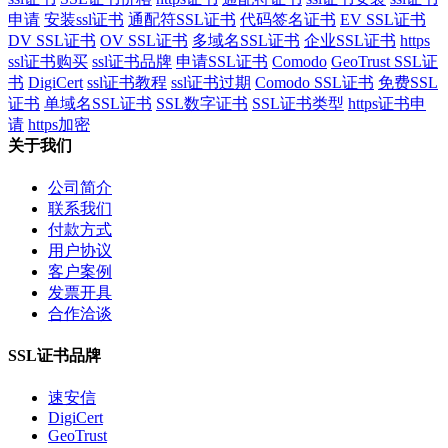
申请
安装ssl证书
通配符SSL证书
代码签名证书
EV SSL证书
DV SSL证书
OV SSL证书
多域名SSL证书
企业SSL证书
https
ssl证书购买
ssl证书品牌
申请SSL证书
Comodo
GeoTrust SSL证
书
DigiCert
ssl证书教程
ssl证书过期
Comodo SSL证书
免费SSL
证书
单域名SSL证书
SSL数字证书
SSL证书类型
https证书申
请
https加密
关于我们
公司简介
联系我们
付款方式
用户协议
客户案例
发票开具
合作洽谈
SSL证书品牌
速安信
DigiCert
GeoTrust