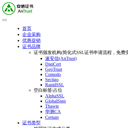
首页
企业采购
优惠促销
证书品牌
证书颁发机构(简化式SSL证书申请流程，免费安
速安信(AnTrust)
DigiCert
GeoTrust
Comodo
Sectigo
RapidSSL
空白标签/占位
AlphaSSL
GlobalSign
Thawte
华测CA
Certum
证书类型