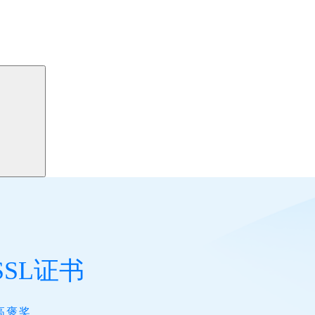
 SSL证书
高褒奖