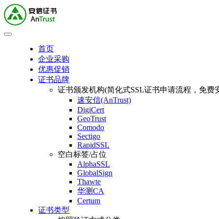
首页
企业采购
优惠促销
证书品牌
证书颁发机构(简化式SSL证书申请流程，免费安
速安信(AnTrust)
DigiCert
GeoTrust
Comodo
Sectigo
RapidSSL
空白标签/占位
AlphaSSL
GlobalSign
Thawte
华测CA
Certum
证书类型