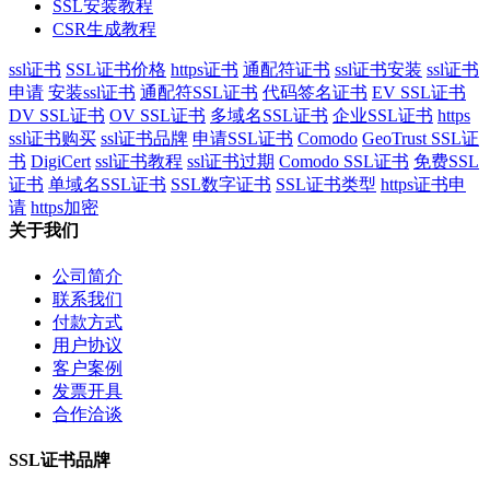
SSL安装教程
CSR生成教程
ssl证书
SSL证书价格
https证书
通配符证书
ssl证书安装
ssl证书
申请
安装ssl证书
通配符SSL证书
代码签名证书
EV SSL证书
DV SSL证书
OV SSL证书
多域名SSL证书
企业SSL证书
https
ssl证书购买
ssl证书品牌
申请SSL证书
Comodo
GeoTrust SSL证
书
DigiCert
ssl证书教程
ssl证书过期
Comodo SSL证书
免费SSL
证书
单域名SSL证书
SSL数字证书
SSL证书类型
https证书申
请
https加密
关于我们
公司简介
联系我们
付款方式
用户协议
客户案例
发票开具
合作洽谈
SSL证书品牌