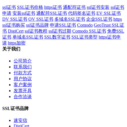
ssl证书
SSL证书价格
https证书
通配符证书
ssl证书安装
ssl证书
申请
安装ssl证书
通配符SSL证书
代码签名证书
EV SSL证书
DV SSL证书
OV SSL证书
多域名SSL证书
企业SSL证书
https
ssl证书购买
ssl证书品牌
申请SSL证书
Comodo
GeoTrust SSL证
书
DigiCert
ssl证书教程
ssl证书过期
Comodo SSL证书
免费SSL
证书
单域名SSL证书
SSL数字证书
SSL证书类型
https证书申
请
https加密
关于我们
公司简介
联系我们
付款方式
用户协议
客户案例
发票开具
合作洽谈
SSL证书品牌
速安信
DigiCert