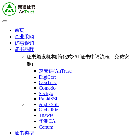
首页
企业采购
优惠促销
证书品牌
证书颁发机构(简化式SSL证书申请流程，免费安
装)
速安信(AnTrust)
DigiCert
GeoTrust
Comodo
Sectigo
RapidSSL
AlphaSSL
GlobalSign
Thawte
华测CA
Certum
证书类型