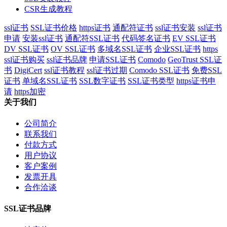
CSR生成教程
ssl证书
SSL证书价格
https证书
通配符证书
ssl证书安装
ssl证书
申请
安装ssl证书
通配符SSL证书
代码签名证书
EV SSL证书
DV SSL证书
OV SSL证书
多域名SSL证书
企业SSL证书
https
ssl证书购买
ssl证书品牌
申请SSL证书
Comodo
GeoTrust SSL证
书
DigiCert
ssl证书教程
ssl证书过期
Comodo SSL证书
免费SSL
证书
单域名SSL证书
SSL数字证书
SSL证书类型
https证书申
请
https加密
关于我们
公司简介
联系我们
付款方式
用户协议
客户案例
发票开具
合作洽谈
SSL证书品牌