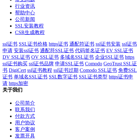
行业资讯
帮助中心
公司新闻
SSL安装教程
CSR生成教程
ssl证书
SSL证书价格
https证书
通配符证书
ssl证书安装
ssl证书
申请
安装ssl证书
通配符SSL证书
代码签名证书
EV SSL证书
DV SSL证书
OV SSL证书
多域名SSL证书
企业SSL证书
https
ssl证书购买
ssl证书品牌
申请SSL证书
Comodo
GeoTrust SSL证
书
DigiCert
ssl证书教程
ssl证书过期
Comodo SSL证书
免费SSL
证书
单域名SSL证书
SSL数字证书
SSL证书类型
https证书申
请
https加密
关于我们
公司简介
联系我们
付款方式
用户协议
客户案例
发票开具