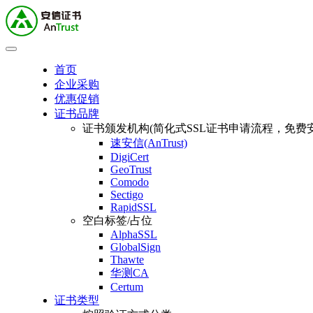
首页
企业采购
优惠促销
证书品牌
证书颁发机构(简化式SSL证书申请流程，免费安
速安信(AnTrust)
DigiCert
GeoTrust
Comodo
Sectigo
RapidSSL
空白标签/占位
AlphaSSL
GlobalSign
Thawte
华测CA
Certum
证书类型