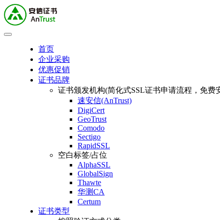
首页
企业采购
优惠促销
证书品牌
证书颁发机构(简化式SSL证书申请流程，免费安
速安信(AnTrust)
DigiCert
GeoTrust
Comodo
Sectigo
RapidSSL
空白标签/占位
AlphaSSL
GlobalSign
Thawte
华测CA
Certum
证书类型