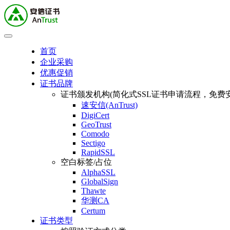
首页
企业采购
优惠促销
证书品牌
证书颁发机构(简化式SSL证书申请流程，免费安
速安信(AnTrust)
DigiCert
GeoTrust
Comodo
Sectigo
RapidSSL
空白标签/占位
AlphaSSL
GlobalSign
Thawte
华测CA
Certum
证书类型