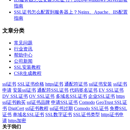
指南
SSL证书怎么配置到服务器上？Nginx、Apache、IIS配置
指南
文章分类
常见问题
行业资讯
帮助中心
公司新闻
SSL安装教程
CSR生成教程
ssl证书
SSL证书价格
https证书
通配符证书
ssl证书安装
ssl证书
申请
安装ssl证书
通配符SSL证书
代码签名证书
EV SSL证书
DV SSL证书
OV SSL证书
多域名SSL证书
企业SSL证书
https
ssl证书购买
ssl证书品牌
申请SSL证书
Comodo
GeoTrust SSL证
书
DigiCert
ssl证书教程
ssl证书过期
Comodo SSL证书
免费SSL
证书
单域名SSL证书
SSL数字证书
SSL证书类型
https证书申
请
https加密
关于我们