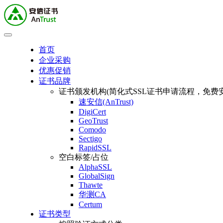
首页
企业采购
优惠促销
证书品牌
证书颁发机构(简化式SSL证书申请流程，免费安
速安信(AnTrust)
DigiCert
GeoTrust
Comodo
Sectigo
RapidSSL
空白标签/占位
AlphaSSL
GlobalSign
Thawte
华测CA
Certum
证书类型