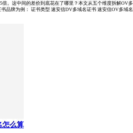
差超过5倍。这中间的差价到底花在了哪里？本文从五个维度拆解O
牌为例： 证书类型 速安信DV多域名证书 速安信OV多域名证书 
名怎么算