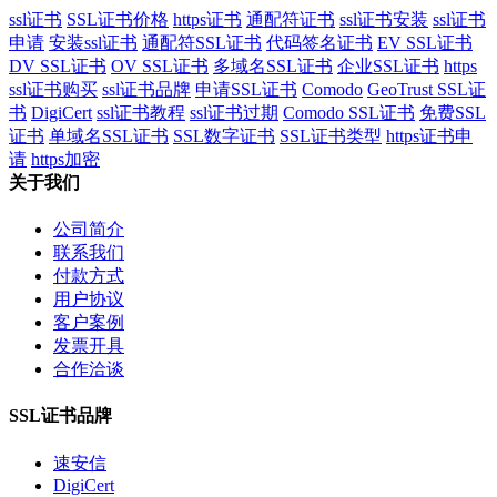
ssl证书
SSL证书价格
https证书
通配符证书
ssl证书安装
ssl证书
申请
安装ssl证书
通配符SSL证书
代码签名证书
EV SSL证书
DV SSL证书
OV SSL证书
多域名SSL证书
企业SSL证书
https
ssl证书购买
ssl证书品牌
申请SSL证书
Comodo
GeoTrust SSL证
书
DigiCert
ssl证书教程
ssl证书过期
Comodo SSL证书
免费SSL
证书
单域名SSL证书
SSL数字证书
SSL证书类型
https证书申
请
https加密
关于我们
公司简介
联系我们
付款方式
用户协议
客户案例
发票开具
合作洽谈
SSL证书品牌
速安信
DigiCert