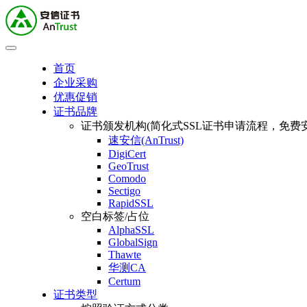
首页
企业采购
优惠促销
证书品牌
证书颁发机构(简化式SSL证书申请流程，免费安
速安信(AnTrust)
DigiCert
GeoTrust
Comodo
Sectigo
RapidSSL
空白标签/占位
AlphaSSL
GlobalSign
Thawte
华测CA
Certum
证书类型