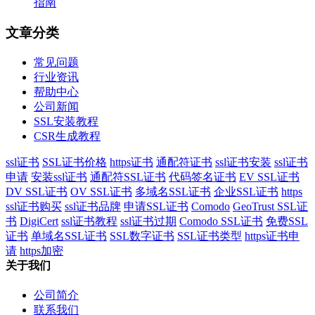
指南
文章分类
常见问题
行业资讯
帮助中心
公司新闻
SSL安装教程
CSR生成教程
ssl证书
SSL证书价格
https证书
通配符证书
ssl证书安装
ssl证书
申请
安装ssl证书
通配符SSL证书
代码签名证书
EV SSL证书
DV SSL证书
OV SSL证书
多域名SSL证书
企业SSL证书
https
ssl证书购买
ssl证书品牌
申请SSL证书
Comodo
GeoTrust SSL证
书
DigiCert
ssl证书教程
ssl证书过期
Comodo SSL证书
免费SSL
证书
单域名SSL证书
SSL数字证书
SSL证书类型
https证书申
请
https加密
关于我们
公司简介
联系我们